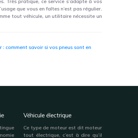
. Très pratique, ce service s’adapte à vos
l’usage que vous en faîtes n’est pas régulier.
e tout véhicule, un utilitaire nécessite un
r : comment savoir si vos pneus sont en
ie
Véhicule électrique
tingue
Ce type de moteur est dit moteur
onomie
tout électrique, c’est à dire qu’il