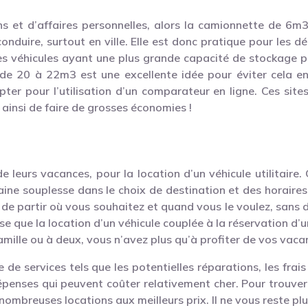
 et d’affaires personnelles, alors la camionnette de 6m3 
à conduire, surtout en ville. Elle est donc pratique pour le
es véhicules ayant une plus grande capacité de stockage per
n de 20 à 22m3 est une excellente idée pour éviter cela en 
ter pour l’utilisation d’un comparateur en ligne. Ces sit
ainsi de faire de grosses économies !
e leurs vacances, pour la location d’un véhicule utilitaire.
aine souplesse dans le choix de destination et des horaires
e partir où vous souhaitez et quand vous le voulez, sans de
e que la location d’un véhicule couplée à la réservation d’u
famille ou à deux, vous n’avez plus qu’à profiter de vos vaca
e de services tels que les potentielles réparations, les frai
dépenses qui peuvent coûter relativement cher. Pour trouver
 nombreuses locations aux meilleurs prix. Il ne vous reste plu