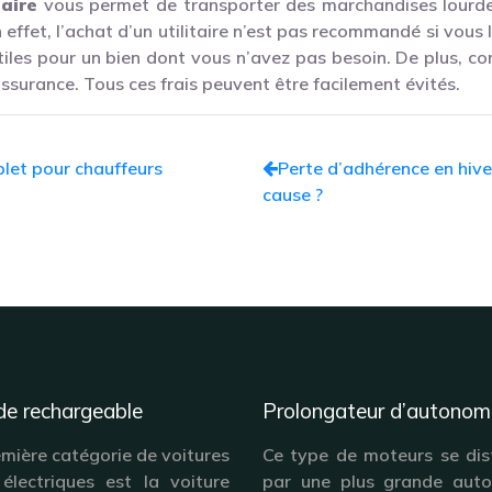
taire
vous permet de transporter des marchandises lourdes
effet, l’achat d’un utilitaire n’est pas recommandé si vous 
les pour un bien dont vous n’avez pas besoin. De plus, comm
’assurance. Tous ces frais peuvent être facilement évités.
plet pour chauffeurs
Perte d’adhérence en hive
cause ?
de rechargeable
Prolongateur d’autonom
emière catégorie de voitures
Ce type de moteurs se dis
 électriques est la voiture
par une plus grande aut