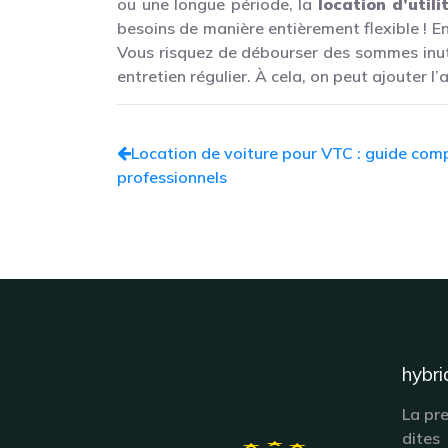
ou une longue période, la
location d’utili
besoins de manière entièrement flexible ! En 
Vous risquez de débourser des sommes inuti
entretien régulier. À cela, on peut ajouter l
Location de voiture pour VTC : guide com
professionnels
hybri
La pr
dites