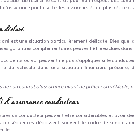
ut décider de résilier le contrat pour non-respect des condi
t d’assurance par la suite, les assureurs étant plus réticen
on déclaré
aré est une situation particulièrement délicate. Bien que la
ses garanties complémentaires peuvent être exclues dans c
ccidents ou vol peuvent ne pas s’appliquer si le conducteu
aire du véhicule dans une situation financière précaire,
tions de son contrat d’assurance avant de prêter son véhicule
li d’assurance conducteur
assurer un conducteur peuvent être considérables et avoir de
s conséquences dépassent souvent le cadre de simples am
mille.