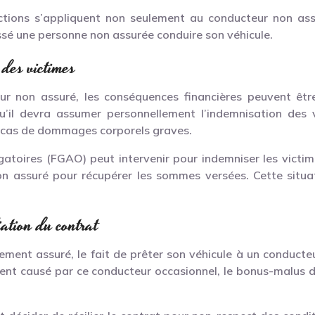
nctions s’appliquent non seulement au conducteur non as
issé une personne non assurée conduire son véhicule.
 des victimes
r non assuré, les conséquences financières peuvent être
qu’il devra assumer personnellement l’indemnisation des 
 cas de dommages corporels graves.
atoires (FGAO) peut intervenir pour indemniser les victim
on assuré pour récupérer les sommes versées. Cette situ
iation du contrat
tement assuré, le fait de prêter son véhicule à un conducte
dent causé par ce conducteur occasionnel, le bonus-malus du