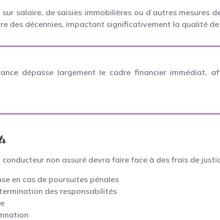
s sur salaire, de saisies immobilières ou d’autres mesures
re des décennies, impactant significativement la qualité de 
rance dépasse largement le cadre financier immédiat, af
ts
 un conducteur non assuré devra faire face à des frais de ju
nse en cas de poursuites pénales
étermination des responsabilités
re
amnation