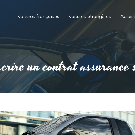
Voitures françaises
Voitures étrangères
Access
crire un contrat assurance 