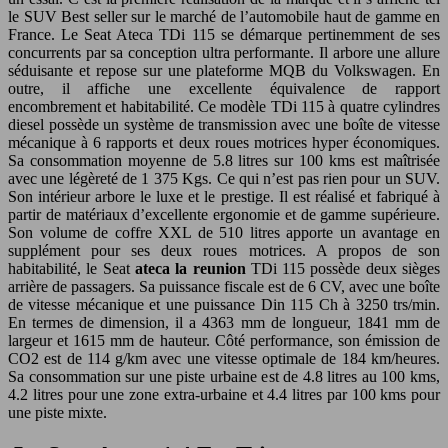
le SUV Best seller sur le marché de l’automobile haut de gamme en
France. Le Seat Ateca TDi 115 se démarque pertinemment de ses
concurrents par sa conception ultra performante. Il arbore une allure
séduisante et repose sur une plateforme MQB du Volkswagen. En
outre, il affiche une excellente équivalence de rapport
encombrement et habitabilité. Ce modèle TDi 115 à quatre cylindres
diesel possède un système de transmission avec une boîte de vitesse
mécanique à 6 rapports et deux roues motrices hyper économiques.
Sa consommation moyenne de 5.8 litres sur 100 kms est maîtrisée
avec une légèreté de 1 375 Kgs. Ce qui n’est pas rien pour un SUV.
Son intérieur arbore le luxe et le prestige. Il est réalisé et fabriqué à
partir de matériaux d’excellente ergonomie et de gamme supérieure.
Son volume de coffre XXL de 510 litres apporte un avantage en
supplément pour ses deux roues motrices. A propos de son
habitabilité, le Seat
ateca la reunion
TDi 115 possède deux sièges
arrière de passagers. Sa puissance fiscale est de 6 CV, avec une boîte
de vitesse mécanique et une puissance Din 115 Ch à 3250 trs/min.
En termes de dimension, il a 4363 mm de longueur, 1841 mm de
largeur et 1615 mm de hauteur. Côté performance, son émission de
CO2 est de 114 g/km avec une vitesse optimale de 184 km/heures.
Sa consommation sur une piste urbaine est de 4.8 litres au 100 kms,
4.2 litres pour une zone extra-urbaine et 4.4 litres par 100 kms pour
une piste mixte.