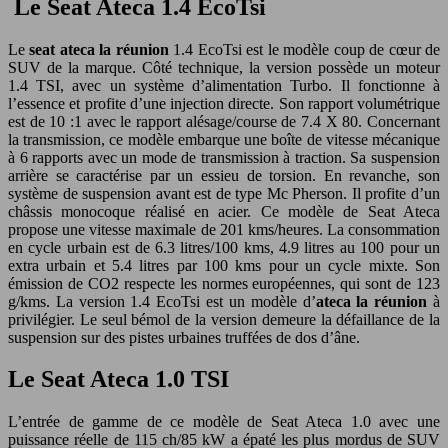
Le Seat Ateca 1.4 EcoTsi
Le
seat ateca la réunion
1.4 EcoTsi est le modèle coup de cœur de
SUV de la marque. Côté technique, la version possède un moteur
1.4 TSI, avec un système d’alimentation Turbo. Il fonctionne à
l’essence et profite d’une injection directe. Son rapport volumétrique
est de 10 :1 avec le rapport alésage/course de 7.4 X 80. Concernant
la transmission, ce modèle embarque une boîte de vitesse mécanique
à 6 rapports avec un mode de transmission à traction. Sa suspension
arrière se caractérise par un essieu de torsion. En revanche, son
système de suspension avant est de type Mc Pherson. Il profite d’un
châssis monocoque réalisé en acier. Ce modèle de Seat Ateca
propose une vitesse maximale de 201 kms/heures. La consommation
en cycle urbain est de 6.3 litres/100 kms, 4.9 litres au 100 pour un
extra urbain et 5.4 litres par 100 kms pour un cycle mixte. Son
émission de CO2 respecte les normes européennes, qui sont de 123
g/kms. La version 1.4 EcoTsi est un modèle d’
ateca la réunion
à
privilégier. Le seul bémol de la version demeure la défaillance de la
suspension sur des pistes urbaines truffées de dos d’âne.
Le Seat Ateca 1.0 TSI
L’entrée de gamme de ce modèle de Seat Ateca 1.0 avec une
puissance réelle de 115 ch/85 kW a épaté les plus mordus de SUV